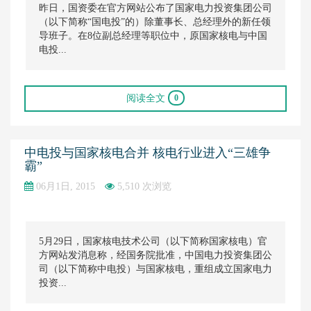
昨日，国资委在官方网站公布了国家电力投资集团公司
（以下简称“国电投”的）除董事长、总经理外的新任领
导班子。在8位副总经理等职位中，原国家核电与中国
电投...
阅读全文
0
中电投与国家核电合并 核电行业进入“三雄争
霸”
06月1日, 2015
5,510 次浏览
5月29日，国家核电技术公司（以下简称国家核电）官
方网站发消息称，经国务院批准，中国电力投资集团公
司（以下简称中电投）与国家核电，重组成立国家电力
投资...