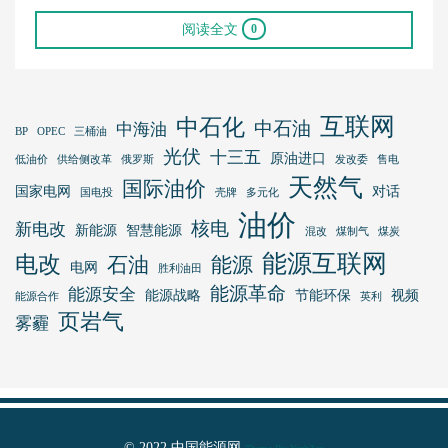
阅读全文
0
互联网
中石化
中石油
中海油
BP
OPEC
三桶油
光伏
十三五
原油进口
低油价
供给侧改革
俄罗斯
发改委
售电
天然气
国际油价
国家电网
对话
国电投
壳牌
多元化
油价
核电
新电改
新能源
智慧能源
混改
煤制气
煤炭
能源互联网
电改
石油
能源
电网
胜利油田
能源革命
能源安全
能源战略
节能环保
视频
能源合作
英利
页岩气
雾霾
© 2022 中国能源网