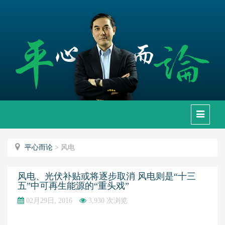
下
拉
框
平心而论
>
风电
风电、光伏补贴或将逐步取消 风电则是“十三
五”中可再生能源的“重头戏”
02月29日, 2016
3,930 次浏览