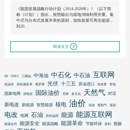
《能源发展战略行动计划（2014-2020年）》（以下简
称《计划》）指出，按照输出与就地消纳利用并重、集
中式与分布式发展并举的原则，加快发展可再生能源，
到20...
阅读全文
0
互联网
中石化
中石油
中海油
BP
OPEC
三桶油
光伏
十三五
原油进口
低油价
供给侧改革
俄罗斯
发改委
售电
天然气
国际油价
国家电网
对话
国电投
壳牌
多元化
油价
核电
新电改
新能源
智慧能源
混改
煤制气
煤炭
能源互联网
电改
石油
能源
电网
胜利油田
能源革命
能源安全
能源战略
节能环保
视频
能源合作
英利