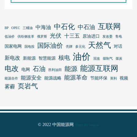
互联网
中石化
中石油
中海油
BP
OPEC
三桶油
光伏
十三五
原油进口
低油价
供给侧改革
俄罗斯
发改委
售电
天然气
国际油价
国家电网
对话
国电投
壳牌
多元化
油价
核电
新电改
新能源
智慧能源
混改
煤制气
煤炭
能源互联网
电改
石油
能源
电网
胜利油田
能源革命
能源安全
能源战略
节能环保
视频
能源合作
英利
页岩气
雾霾
© 2022 中国能源网
Theme By YeahZan