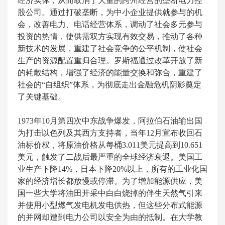
经济实体，从而取消了大量的跨州经营的垄断电力控
股公司。通过打破垄断，为中小企业提供就参与的机
会，改善电力、电话经营体系，调动了社会多元参与
投资的热情，使供需双方实现有效交易，推动了各种
新技术的发展，重建了社会竞争的公平机制，使社会
生产的资源配置重归合理。罗斯福通过改革开放了新
的耗散结构，增强了经济的能量交换和弥合，重建了
社会的“自组织”体系，为彻底走出金融危机阴影奠定
了关键基础。
1973年10月第四次中东战争爆发，阿拉伯石油输出国
为打击以色列及其西方支持者，当年12月宣布收回石
油标价权，将原油价格从每桶3.011美元提高到10.651
美元，触发了二战后最严重的全球经济衰退。美国工
业生产下降14%，日本下降20%以上，所有的工业化国
家的经济增长都放慢或停滞。为了增加能源供应，美
国一些大学将油田开采中白白烧掉的伴生天然气引来
并使用小型燃气发电机发电供热，但这些分布式能源
的并网却遭到电力公司以安全为由的抵制。在大学教