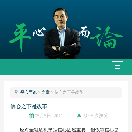
下
拉
框
平心而论
>
文章
>
信心之下是改革
信心之下是改革
05月5日, 2011
2,895 次浏览
应对金融危机坚定信心固然重要，但仅靠信心是