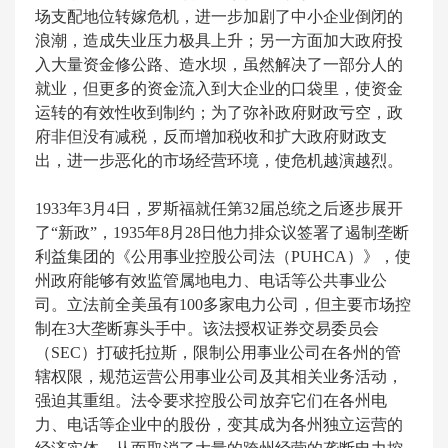
场支配地位转嫁危机，进一步加剧了中小企业倒闭的
浪潮，造成失业压力极具上升；另一方面加大政府投
入大量资金修公路、造水坝，虽然解决了一部分人的
就业，但更多的资金流入到大企业的口袋里，使资金
运转的有效性收到制约；为了弥补政府财政亏空，政
府非但没有减税，反而增加税收和扩大政府财政支
出，进一步恶化的市场经营环境，使危机越演越烈。
1933年3月4日，罗斯福就任第32届总统之后逐步展开
了“新政”，1935年8月28日他力排众议签署了遏制垄断
利益集团的《公用事业控股公司法（PUHCA）》，使
州政府能够有效监管属地电力、电话等公共事业公
司。立法前全美虽有100多家电力公司，但主要市场控
制在3大垄断寡头手中。该法授权证券交易委员会
（SEC）打破托拉斯，限制公用事业公司在各州的管
辖权限，规范运营公用事业公司及其相关业务活动，
强迫其重组。法令要求控股公司放弃它们在各州电
力、电话等企业中的股份，变其成为各州独立运营的