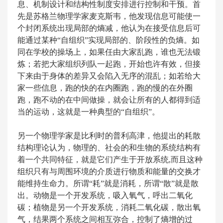
息、机制设计和结构性制度安排进行控制和干预。首
先是苏格兰物理学家麦克斯韦，他发现信息可能使一
个封闭系统出现局部的熵减，他认为在接受信息后可
能通过某种“自组织”实现局部的、阶段性的负熵。如
同在学校的操场上，如果任由大家乱跑，谁也无法锻
炼；若把大家组织列队一起跑，开始也许有效，但接
下来由于身体的差异又会陷入无序的混乱；如若给大
家一些信息，跑的快的在内圈跑，跑的慢的在外圈
跑，跑不动的在中间做操，就会让所有的人都得到适
当的运动，这就是一种典型的“自组织”。
另一个物理学家是比利时的普利高津，他提出的耗散
结构理论认为，物理的、社会的和生物的系统结构有
着一个共同特征，就是它们产生于开放系统,而且这种
组织只有与周围环境的介质进行物质和能量的交换才
能维持生命力。所谓“耗”就是消耗，所谓“散”就是散
出。动物是一个开发系统，吸入氧气，呼出二氧化
碳；植物是另一个开发系统，消耗二氧化碳，散出氧
气，结果两个系统之间相互弥合，控制了熵增的过