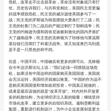
危机，改革走不出去就革命，革命没有对象就只有打
仗。历史告诉我们，与共和党相比，美国民主党更偏
好战争摆脱危机，民主党的威尔逊使美国参与了一
战；民主党的罗斯福为彻底摆脱大萧条打了二战；民
主党的杜鲁门为二战后的产能过剩打了朝鲜战争；民
主党的约翰逊为缓和因肯尼迪被刺激化的国内矛盾扩
大了越南战争；民主党的克林顿为了转移他与莱温斯
基拉链们丑闻打了科索沃战争。谁又知道奥巴马到底
是不是一只黑色的和平鸽。
但是，中国不同，中国确实有更多的牌可出。克林顿
在今年达沃斯论坛上说：“我们必须一同摆脱这场危
机，如果没有中国这样的国家购买美国国债，美国就
会无法运转，美国经济就难以恢复。”中国的作为远不
是购买美国国债和增加政府投资，中国真正能做的，
或者是最应该做的就是“改革开放”。对内对外开放更
多的耗散结构，为全球经济注入新的能量；继续坚持
市场化改革，建立更多的自组织系统。遏制垄断利益
集团，重新进行机制设计，为中小企业发展创造更大