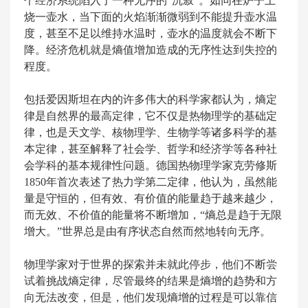
个经济系统陷入了一种无序的“沉寂”。如同在炉子上
烧一壶水，当下面的火焰渐渐微弱到不能提升壶水温
度，甚至不足以维持水温时，壶水的温度就会不断下
降。经济危机就是熵值增加造成的无序性达到失控的
程度。
包括爱因斯坦在内的许多伟大的科学家都认为，熵定
律是自然界的最高定律，它不仅是热物理学的基础定
律，也是天文学、核物理学、生物学等诸多科学的基
本定律，甚至解释了社会学、哲学和经济学等各种社
会学科的基本规律性问题。德国热物理学家克劳修斯
1850年首次表述了热力学第二定律，他认为，虽然能
量是守恒的，但有效、有价值的能量趋于越来越少，
而无效、不价值的能量将不断增加，“熵总是趋于无限
增大。”世界总是由有序状态自然而然地转向无序。
物理学家对于世界的探索并未就此停步，他们不断尝
试着挑战熵定律，尽管最终的结果是熵增的趋势和方
向无法改变，但是，他们发现熵增的过程是可以靠信