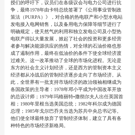
授们的呼吁下，议员们在各级议会与电力公司进行抗
争，最终1978年由卡特总统签署了《公用事业管制政
策法（PURPA）》，对合格的热电联产和小型水电站
发电接入电网销售，以及备用电力保障等细节进行了
明确规定，使天然气的利用和独立发电公司及小型热
电联产得以大量发展，掀起了社会的投资和更多经营
者参与解决能源供应的热情，对全球的石油价格也形
成了遏制作用，最终在低油价的条件下使全球经济渡
过难关。这一改革推动了全球的市场化进程。无论是
东方的社会主义计划经济，还是西方的管制资本主义
经济都从冷战后的管制经济逐步走向了市场经济。从
此，全世界有一批支持市场经济的政治领袖相继成为
各国政策的主导者：1978年邓小平成为中国改革开放
的总设计师；1979年玛格丽特•撒彻尔夫人出任英国首
相；1980年里根当选美国总统；1982年科尔成为德国
总理；1985年戈尔巴乔夫当选为苏共中央总书记等。
他们使全球最终放弃了管制经济体制，建立了具有各
种特色的市场经济新格局。