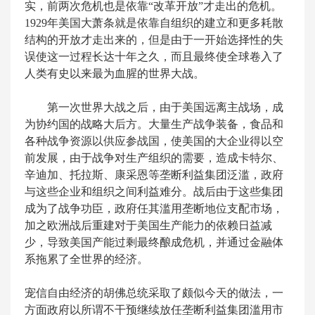
实，前两次危机也是依靠“改革开放”才走出的危机。
1929年美国大萧条就是依靠自组织的建立和更多耗散
结构的开放才走出来的，但是由于一开始选择性的失
误使这一过程长达十年之久，而且最终使全球卷入了
人类有史以来最为血腥的世界大战。
第一次世界大战之后，由于美国远离主战场，成
为协约国的战略大后方。大量生产战争装备，食品和
各种战争资源以供应参战国，使美国的大企业得以空
前发展，由于战争对生产组织的需要，造成卡特尔、
辛迪加、托拉斯、康采恩等垄断利益集团泛滥，政府
与这些企业和组织之间利益难分。战后由于这些集团
成为了战争功臣，政府任其滥用垄断地位支配市场，
加之欧洲战后重建对于美国生产能力的依赖日益减
少，导致美国产能过剩最终酿成危机，并通过金融体
系拖累了全世界的经济。
宠信自由经济的胡佛总统采取了颇似今天的做法，一
方面政府以所谓不干预继续放任垄断利益集团滥用市