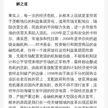
解之道
事实上，每一次的经济危机，从根本上说就是某些居
于垄断地位的利益集团异化，滥用市场支配地位，隔
阻供需交易，而政府的平抑能力失效，进一步导致市
场的供需关系陷入混乱。1929年是工业和农业的卡特
尔、康采恩、辛迪加和托拉斯；2008年是华尔街的超
级金融机构——对冲基金、投资银行和期货商品的金
融投机者。任何一个政府放任这些利益集团恶性膨
胀，无视市场配置资源的机制被扭曲，不能靠机制设
计和公平管理来维护市场的正常秩序，最终都会酿成
危机的悲剧。由政府直接配置资源的计划经济使中国
曾经走到破产的边缘；1998年由于政企不分的国有企
业趴在老百姓的背上，支配政府和市场，使亚洲金融
危机爆发后国内矛盾加剧，政府不得不强行改革；这
些华尔街海啸引发中国的经济地震，中国经济急速下
滑，产能严重过剩，金融机构被大型国企再次套牢。
根本的原因是我们在一些关键领域的改革出现迟疑和