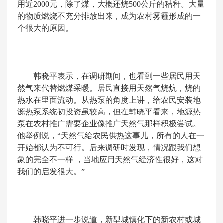
用近2000元，除了煤，大概还烧500公斤的秸秆。大量
的物质燃烧不充分排放出来，成为农村雾霾形成的一
个很大的原因。
韩晓平表示，在调研期间，也看到一些居民用天
然气来代替燃煤采暖。居民直接用天然气烧炕，烧的
热水在里面流动。从热泵的角度上讲，给农民安装地
源热泵系统初投资虽较高，但在韩晓平看来，地源热
泵在农村推广需要企业像推广天然气那样积极尝试。
他举例说，“天然气给农民供热这事儿，所有的人在一
开始都认为不可行。后来调研时发现，情况跟我们想
象的完全不一样 ，当地应用天然气经济性很好，这对
我们的启发很大。”
韩晓平进一步说道，新型城镇化下的新农村或城