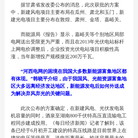
据甘肃省发改委公布的消息，此次获批的方案
中，新建风电项目主要布局在瓜州、肃北和玉门，新
建光电项目主要分布在敦煌、肃州、金塔、嘉峪关。
而能源局《报告》显示，嘉峪关等个别地区局部
电网送出受限更为严重，而且在2013年光伏电站标杆
上网电价调整后，企业投资光伏电站项目积极性高
涨，当年新增投产规模接近200万千瓦。
“河西电网的困境在我国大多数新能源富集地区都
有体现。”韩晓平介绍，由于我国风、光能资源富集地
区大多远离经济发达地区，新能源发电后如何外送成
为解决弃风弃光的关键问题。
此次公布的方案确定，在新建风电、光伏发电装
机容量的同时，酒泉至湖南800千伏特高压直流输电工
程同步建成投用。《每日经济新闻》记者了解到，该
条已经于6月初开工建设的特高压线路是目前世界上在
建的电压等级最高、送电距离最长、输送容量最大的