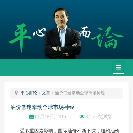
下
拉
框
平心而论
>
文章
>
油价低迷牵动全球市场神经
油价低迷牵动全球市场神经
01月18日, 2016
3,551 次浏览
受多重因素影响，国际油价不断下探，纽约油价