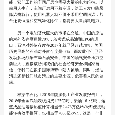
能，它们工作的车间厂房也需要大量的电力维持。以
前用人生产，车间厂房用不着空调，给工人发电防暑
降温费就行，使用机器人就不得不采用空调恒温，甚
至还要恒湿和空气净化除尘，都需要大量消耗电力。
另一个电能替代巨大的市场在交通。中国的原油
的对外依存度逼近70%，若考虑成品油和LPG的进
口，石油对外依存度在2017年就已经超越70%。美国
历史最高的石油对外依存度是67%，而就此他们已经
发动多场战争布局石油安全。中国的油气安全压力空
前巨大，直接威胁到我们的社会经济安全和国家自
信，使我们在很多国际博弈中陷入被动。同时，燃油
污染还是我们城市污染的主要来源，危害着人民的健
康。
根据中石化《2019年能源化工产业发展报告》，
2018年全国汽油表观消费1.25亿吨，柴油1.61亿吨，这
些成品油若按热值计算相当于2.476万亿kWh;即便按动
能转换效率换算，也相当于7068亿kWh，这是一个非