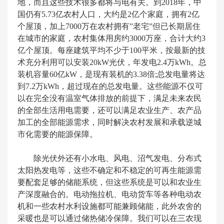
地，而且这些技术很多都将与电有关。到2018年，中
国仍有5.73亿农村人口，大约是2亿个家庭，拥有2亿
个屋顶，加上7000万在农村拥有”老宅”但已长期居住
在城市的家庭，农村集体用房约3000万座，合计大约3
亿个屋顶。每座建筑平均不少于100平米，按最新的技
术充分利用可以安装20kW光伏，年发电2.4万kWh。总
装机容量60亿kW，是现有装机的3.38倍;总发电量将达
到7.2万kWh，超过现在的总发电量。这些能源不仅可
以在完全没有温室气体排放的前提下，满足未来农民
的全部生活用电需要，还可以满足农业生产、农产品
加工的全部能源需求，同时解决农村发展和承载逆城
市化需要的能源保障。
除光伏外还有小水电、风电、沼气发电、分布式
太阳热发电等，这些不确定和不稳定的可再生能源需
要配套足够的储能系统，但这些系统是可以和农业生
产深度融合的。电动拖拉机、电动货车等各种电动农
机和一些农村水利设施都可能兼顾储能，此外农舍的
采暖也是可以通过储热储冷保障。我们可以在三农现