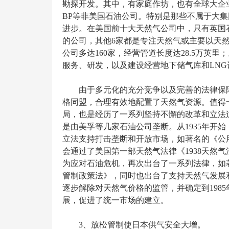
勘探开发。其中，有家庭作坊，也有全球大企
BP等非美国石油公司。特别是那些不属于大集
进步。在美国前十大天然气公司中，只有英国
的公司，其他6家都是专注天然气或主要以天
公司多达160家，经营管道长度达28.5万英里
服务、研发，以及建设经营地下储气库和LNG
由于多元化的充分竞争以及完善的法律保
格同盟，合理有效地配置了天然气资源。值得
局，也是经历了一系列坚持不懈的改革和立法
是由美孚等几家石油公司垄断。从1935年开
立法支持打击垄断和开放市场，如著名的《公用
会通过了美国第一部天然气法律《1938天然气
为应对石油危机，再次出台了一系列法律，如
管制政策法》，同时也出台了支持天然气发展和
逐步解除对天然气价格的监管，并确定到198
展，促进了统一市场的建立。
3、放松管制使日本供气安全大增。