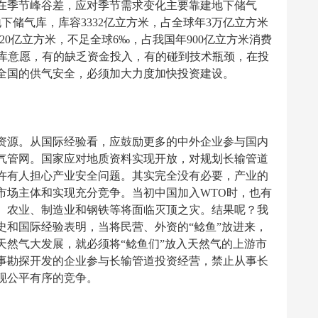
在季节峰谷差，应对季节需求变化主要靠建地下储气
地下储气库，库容3332亿立方米，占全球年3万亿立方米
20亿立方米，不足全球6‰，占我国年900亿立方米消费
建库意愿，有的缺乏资金投入，有的碰到技术瓶颈，在投
全国的供气安全，必须加大力度加快投资建设。
资源。从国际经验看，应鼓励更多的中外企业参与国内
气管网。国家应对地质资料实现开放，对规划长输管道
许有人担心产业安全问题。其实完全没有必要，产业的
市场主体和实现充分竞争。当初中国加入WTO时，也有
、农业、制造业和钢铁等将面临灭顶之灾。结果呢？我
史和国际经验表明，当将民营、外资的“鲶鱼”放进来，
天然气大发展，就必须将“鲶鱼们”放入天然气的上游市
事勘探开发的企业参与长输管道投资经营，禁止从事长
现公平有序的竞争。