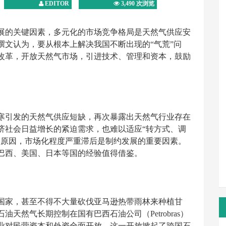
EDITOR
3,490 次浏览
展的关键因素，多元化的市场竞争格局是天然气供应安
撰文认为，要从根本上解决我国不断出现的“气荒”问
改革，开放天然气市场，引进技术、管理和资本，鼓励
寒引发的天然气供应短缺，再次暴露出天然气行业存在
济社会日益增长的紧迫需求，也难以适应“转方式、调
次原因，市场化程度严重滞后是制约发展的重要因素。
巴西、美国、日本等国的经验值得借鉴。
国家，甚至不得不大量砍伐亚马逊热带雨林来种植甘
天然气长期控制在国有巴西石油公司（Petrobras）
工业对民营资本和外资全面开放。这一开放掀起了跨国石