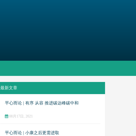
最新文章
平心而论 | 有序 从容 推进碳达峰碳中和
08月17日, 2021
平心而论 | 小康之后更需进取