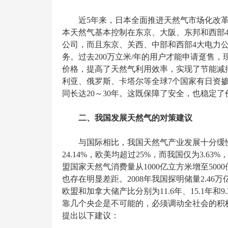
近5年来，日本全面推进天然气市场化改
本天然气基本控制在东京、大阪、东邦和西部
公司，而且东京、关西、中部和西部4大电力公
务。过去200万立米/年的用户才能申请趸售，
价格，提高了天然气利用效率，实现了节能减
利亚、俄罗斯、卡塔尔等全球7个国家有日资掺
同长达20～30年。这既保障了安全，也稳定了
二、我国发展天然气的对策建议
与国际相比，我国天然气产业发展十分缓慢
24.14%，欧美均超过25%，而我国仅为3.6
盟国家天然气消费量从1000亿立方米增至50
也存在明显差距。2008年我国探明储量2.46万
欧盟和加拿大储产比分别为11.6年、15.1年
靠几个央企是不可能的，必须调动全社会的积
提出以下建议：