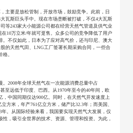
革，主要是放松管制，开放市场，鼓励竞争。此前，日
4大瓦斯巨头手中。现在市场垄断被打破，不仅4大瓦斯
司等243家大小能源公司都在经营天然气管道及供气业
现在10万立米/年就可趸售。众多公司的竞争降低了用户
排。不仅如此，日本为了应对高气价，还与印尼、澳大
股的天然气田、LNG工厂签署长期采购合同，一些合
价格。
。2008年全球天然气在一次能源消费总量中占
3%，甚至远低于印度、巴西。从1970年至今的40年间，欧
00亿，中国同期仅达900亿。同时，在天然气开发速度上
亿立方米，年产761亿立方米，储产比32.3年；而美国、
和9.3年。从国际经验来看，我国要实现天然气大发展，仅
极性，吸引全世界的技术、资源、管理和投资。为此，