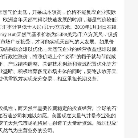
内天然气价太低，开采成本较高，价格不能反应企业实际
、欧洲当年天然气得以快速发展的时期，都是气价较低
汇率计算低于人民币1元/立方米。2010年1月14日在纽
nry Hub天然气基准价格为5.488美元/千立方英尺，仅折
能为市场广泛接受，才可能实现天然气的大发展。如果价
气结构就会难以优化，天然气企业的经营收益也难以保
的行政性涨价，将涨价戴上个“改革”的帽子就与节能减
平、产业结构调整、关键技术创新和资源配置优化等方
业垄断、积极培育多元市场主体的同时，要逐步放开天
使供需双方实现充分交易，相互承担长期义务。
投机性，而天然气需要长期稳定的投资经营。全球的石
托在石油公司将难以如愿。美国现在大量气井是专业化的
变了天然气市场的格局，创造了大量新资源。我国也应
天然气为主营业务的公司。