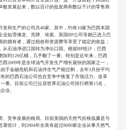
笋般发展起来，数以百计的批发商和数以千计的零售商
发和生产的公司共46家。其中，约有10家为巴西本国
企业如雪佛龙、壳牌、埃索、英国BP公司等都已进入巴
源的拥有者，通过税收和资源费等享受了稳定的收益；
，从石油净进口国转为净出口国。根据BP统计，巴西
年底增加到126亿桶，几乎翻了一番。特别是近年来，巴西
西2009年是全球油气开发生产增长最快的国家之一，
日。由于金融危机和石油伴生气产能过剩，去年3月份平均
国有的巴西石油公司也在竞争中恢复了市场活力。改革
一番。目前公司已位居世界石油公司排行榜第15名，
强企业。
资、竞争发展的格局。目前美国的天然气价格低廉是与
统计，到2004年全美有超过8000家企业从事天然气