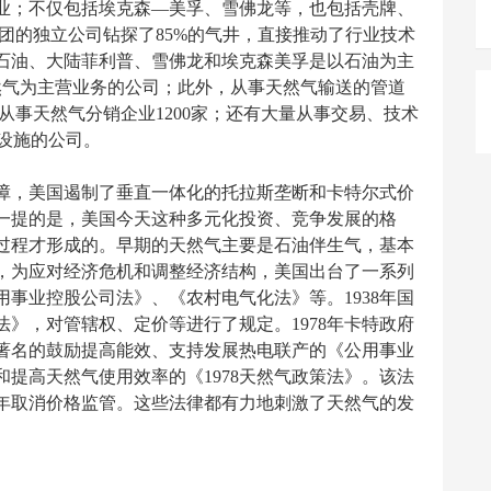
业；不仅包括埃克森—美孚、雪佛龙等，也包括壳牌、
团的独立公司钻探了85%的气井，直接推动了行业技术
石油、大陆菲利普、雪佛龙和埃克森美孚是以石油为主
然气为主营业务的公司；此外，从事天然气输送的管道
；从事天然气分销企业1200家；还有大量从事交易、技术
设施的公司。
障，美国遏制了垂直一体化的托拉斯垄断和卡特尔式价
一提的是，美国今天这种多元化投资、竞争发展的格
过程才形成的。早期的天然气主要是石油伴生气，基本
始，为应对经济危机和调整经济结构，美国出台了一系列
事业控股公司法》、《农村电气化法》等。1938年国
法》，对管辖权、定价等进行了规定。1978年卡特政府
著名的鼓励提高能效、支持发展热电联产的《公用事业
提高天然气使用效率的《1978天然气政策法》。该法
5年取消价格监管。这些法律都有力地刺激了天然气的发