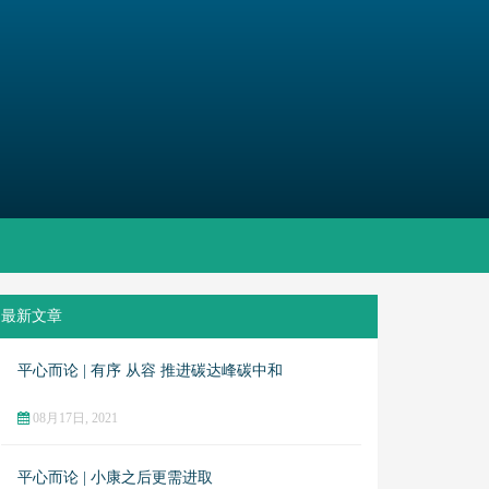
最新文章
平心而论 | 有序 从容 推进碳达峰碳中和
08月17日, 2021
平心而论 | 小康之后更需进取