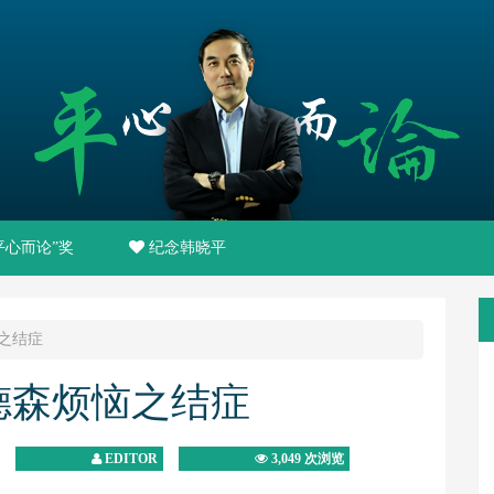
平心而论”奖
纪念韩晓平
之结症
德森烦恼之结症
EDITOR
3,049 次浏览