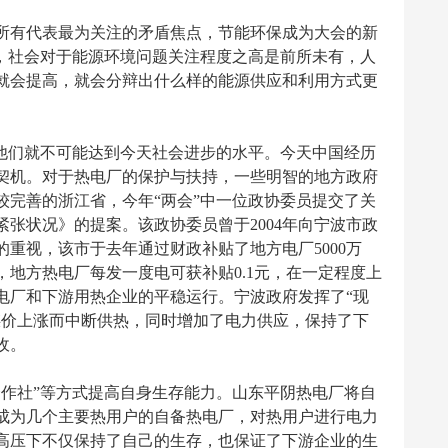
有代表最为关注的矛盾焦点，节能环保成为大会的新
来，社会对于能源环境问题关注程度之高是前所未有，人
就会提高，就会分辩出什么样的能源供应和利用方式更
他们就不可能达到今天社会进步的水平。今天中国经历
契机。对于热电厂的保护与扶持，一些明智的地方政府
较完善的浙江省，今年“两会”中一位政协委员提交了关
张状况》的提案。该政协委员曾于2004年向宁波市政
重视，该市于去年通过财政补贴了地方电厂5000万
地方热电厂每发一度电可获补贴0.1元，在一定程度上
电厂和下游用热企业的平稳运行。宁波政府发挥了“现
煤价上涨而中断供热，同时增加了电力供应，保持了下
收。
作社”等方式提高自身生存能力。山东平阴热电厂将自
成为几个主要热用户的自备热电厂，对热用户进行电力
高压下不仅保持了自己的生存，也保证了下游企业的生