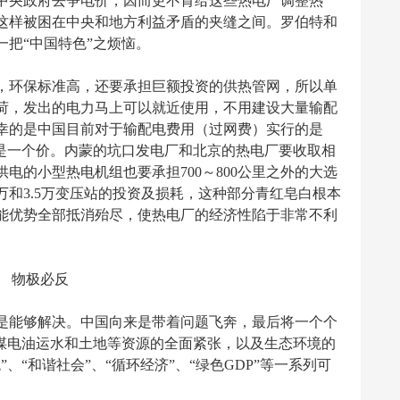
中央政府去争电价，因而更不肯给这些热电厂调整热
这样被困在中央和地方利益矛盾的夹缝之间。罗伯特和
把“中国特色”之烦恼。
环保标准高，还要承担巨额投资的供热管网，所以单
荷，发出的电力马上可以就近使用，不用建设大量输配
幸的是中国目前对于输配电费用（过网费）实行的是
都是一个价。内蒙的坑口发电厂和北京的热电厂要收取相
电的小型热电机组也要承担700～800公里之外的大选
1万和3.5万变压站的投资及损耗，这种部分青红皂白根本
能优势全部抵消殆尽，使热电厂的经济性陷于非常不利
物极必反
能够解决。中国向来是带着问题飞奔，最后将一个个
。煤电油运水和土地等资源的全面紧张，以及生态环境的
、“和谐社会”、“循环经济”、“绿色GDP”等一系列可