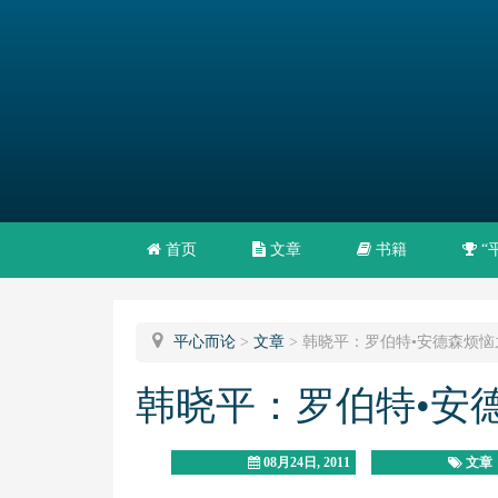
首页
文章
书籍
“
平心而论
>
文章
>
韩晓平：罗伯特•安德森烦恼
韩晓平：罗伯特•安
08月24日, 2011
文章