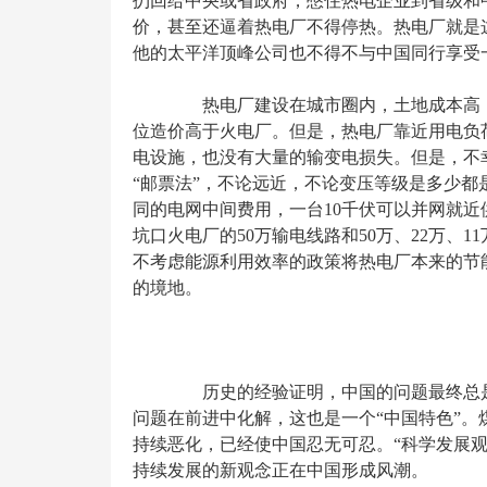
扔回给中央或省政府，憋住热电企业到省级和
价，甚至还逼着热电厂不得停热。热电厂就是
他的太平洋顶峰公司也不得不与中国同行享受一
热电厂建设在城市圈内，土地成本高，
位造价高于火电厂。但是，热电厂靠近用电负
电设施，也没有大量的输变电损失。但是，不
“邮票法”，不论远近，不论变压等级是多少
同的电网中间费用，一台10千伏可以并网就近供
坑口火电厂的50万输电线路和50万、22万、1
不考虑能源利用效率的政策将热电厂本来的节
的境地。
历史的经验证明，中国的问题最终总是
问题在前进中化解，这也是一个“中国特色”
持续恶化，已经使中国忍无可忍。“科学发展观”
持续发展的新观念正在中国形成风潮。