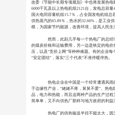
改委《节能中长期专项规划》中也将发展热电联
6000千瓦及以上热电机组2121台，发电总容量
国火电同容量机组15.7％，占全国发电机组总
供热蒸汽的65.89％，热水的32.66%，是
模，为国家节约能源，改善环境，提高人民生
然而，此刻几乎每一个热电厂的总经理
的煤炭价格和运输费用，另一边是铁定的电价
压，以及“竞价上网”等种种难题。有的企业
“安定团结”，落实“三个代表”不准停暖停热。
热电企业在中国是一个经常遭遇风雨的
于边缘性产业，“姥姥不疼，舅舅不爱”。热
品，电力和热能，而且这两种产品的生产过程
简单单，又不向供热厂那样与地方政府的利益清
热电厂的供热输送半径不能太大，因为