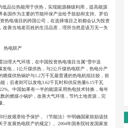
的低品位热能用于供热，实现能源梯级利用，提高能源
界各国作为主要的节能环保产业给予鼓励和支持。罗伯
投资热电项目的跨国公司，在选择项目之初都会认为投资
，改善当地老百姓的生活品质，理所当然是该万无一失
热电联产
治理大气环境，在中国投资热电项目当属“雪中送
煤发电，1公斤煤供热，与2公斤煤热电联产，热电分产
的燃煤供热锅炉与1.2万千瓦最普通的热电机组比较，前
热能；后者则可以发电3.62千瓦时和供应热量6.15千瓦
.22%。中国如果有一半的能源采用热电技术转换，每年
无数的燃煤小锅炉，改善大气环境，节约土地资源，完
量。
行政规章给予保护，《节能法》中明确国家鼓励该技
关于发展热电联产的规定》。2004年国务院转发国家发