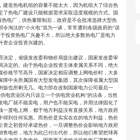
限，建造热电机组的容量不能太大，因为机组大了综合热
定了热电厂建设只能根据需求采取适度规模的方式。国
考核热电厂，供热量限制后，政府是不会批准选择大型热
令淘汰的“小火电”混为一谈，常常遭到各级政府的“误
对于投资热电厂兴趣不大，所以绝大多数热电厂是电力
外资企业投资兴建的。
决定，省级发改委和物价局提出建议，国家发改委审
局决定的。由于热电企业投资主体隶属关系不同，绝大
煤价格节节高升，国家决定相应调整上网电价时，大多
保障中央所属国有大型发电集团，其次保障省属大型国
剩饭也所剩无几。电力部在改制国家电力公司最后一
个供电营业区内只设立一个供电营业机构”的法条，当然
发电厂就不能卖电，用户也不能买电，并用法律固化了
钱一度电上网，都于地方利益没有直接关系，地方政府
中得到任何实惠。而热价是实实在在的地方利益，热价
引资之初曾经承诺热价，一旦调整热价会影响地方政府
销售电价，地方为此已付出代价，所以他们希望把球再