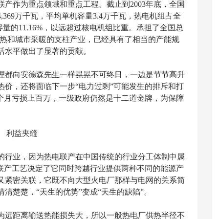
产作为重点领域和重点工程。截止到2003年底，全国
4,369万千瓦，平均单机容量3.4万千瓦，热电机组占全
容量的11.16%，以远超过核电机组比重。承担了全国总
工业供热和城市采暖的支柱产业，已经具有了相当的产能规
活水平做出了显著的贡献。
都向安德森先生一样晃晃不可终日，一边是节节高升
热价，还将面临下一步“电力过剩”可能发生的排斥和打
每个月亏损上百万，一级政府仍然是十二道金牌，为保障
利益夹缝
行业，因为热电联产在中国传统的行业分工体制中属
电联产工艺决定了它同时跨越行业提供两种不同的能源产
又紧密关联，它既不向大型火电厂那样与电网的关系简
清楚楚，“天生的优势”变成“天生的缺陷”。
远距离输送热能损失大，所以一般热电厂供热半径不