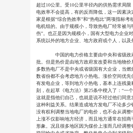
超过10公里。受10公里半径内的供热需求局
电效率不会提高，有的反而降低，这一因素决
家是根据“综合热效率”和“热电比”两项指标
电机组的。由于规模小，导致热电厂经常被与明
伤”。也正是因为规模小，国有大型电力企业
系统以外的地方企业、地方政府或个人，以及
中国的电力价格主要由中央和省级政府
批。但是热价是由地方政府发改委和当地物价
多数热电厂不是中央或省级国有大企业，当燃
数省份都不会考虑地方小热电。涨价空间优先
有发电企业，等到地方小热电，基本上连残羹
刻，在起草《电力法》第25条中楔入了：“一
这就是指他们自己，也就是说不经过他们同意
这种利益关系。结果造成地方发电厂不论多少
没有权利调整当地电厂的电价，也不会从调整
上涨不仅影响地方经济，而且地方通常在招商
形象。况且很多地区因为煤价上涨而几经调整