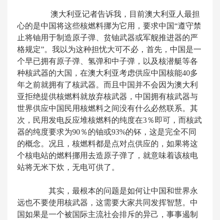
澳大利亚记者告诉我，目前澳大利亚人最担
心的是中国将这些核燃料挪为它用，要求中国“遵守禁
止将铀用于制造原子弹、贫铀武器或军舰推进器的严
格规定”。我以为这种担忧大可不必，首先，中国是一
个早已拥有原子弹、氢弹和中子弹，以及核潜艇等各
种核武器的大国，在澳大利亚考虑供应中国核能40多
年之前就拥有了核武器。而且中国并不会因为澳大利
亚拒绝提供核燃料就放弃核武器，中国拥有核武器与
世界供应中国民用核燃料之间没有什么必然联系。其
次，民用发电反应堆核燃料的纯度在3％即可，而核武
器的纯度要求为90％的铀或93%的钚，这是完全不同
的概念。况且，核燃料都是点对点供应的，如果将这
个核电站的燃料挪用去造原子弹了，就意味着该核电
站将无米下炊，无电可供了。
其实，最根本的问题是如何让中国和世界永
远也不要使用核武器，这需要大家共同发挥智慧。中
国如果是一个被国际主流社会排斥的异己，事事遏制