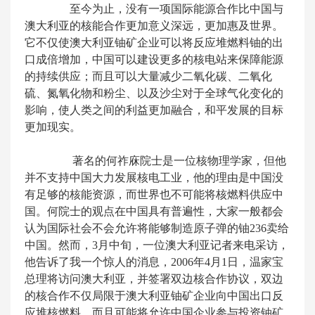
至今为止，没有一项国际能源合作比中国与
澳大利亚的核能合作更加意义深远，更加惠及世界。
它不仅使澳大利亚铀矿企业可以将反应堆燃料铀的出
口成倍增加，中国可以建设更多的核电站来保障能源
的持续供应；而且可以大量减少二氧化碳、二氧化
硫、氮氧化物和粉尘、以及沙尘对于全球气化变化的
影响，使人类之间的利益更加融合，和平发展的目标
更加现实。
著名的何祚庥院士是一位核物理学家，但他
并不支持中国大力发展核电工业，他的理由是中国没
有足够的核能资源，而世界也不可能将核燃料供应中
国。何院士的观点在中国具有普遍性，大家一般都会
认为国际社会不会允许将能够制造原子弹的铀236卖给
中国。然而，3月中旬，一位澳大利亚记者来电采访，
他告诉了我一个惊人的消息，2006年4月1日，温家宝
总理将访问澳大利亚，并签署双边核合作协议，双边
的核合作不仅局限于澳大利亚铀矿企业向中国出口反
应堆核燃料，而且可能将允许中国企业参与投资铀矿