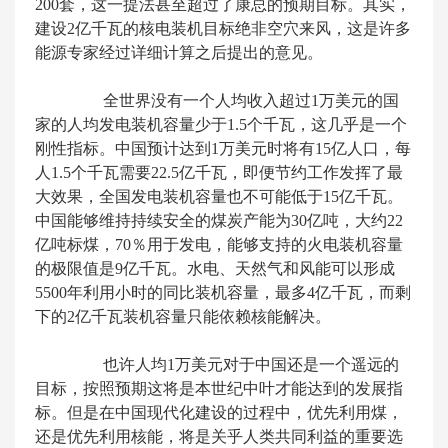
200套，这一提法甚至超过了康总的预期目标。其实，
建设2亿千瓦的核电装机目标绝非空穴来风，这是许多
能源专家经过详细计算之后提出的意见。
全世界没有一个人均收入超过1万美元的国
家的人均发电装机容量少于1.5个千瓦，这几乎是一个
刚性指标。中国预计达到1万美元时将有15亿人口，每
人1.5个千瓦需要22.5亿千瓦，即便节约工作发挥了最
大效果，全国发电装机容量也不可能低于15亿千瓦。
中国能够维持持续安全的煤炭产能为30亿吨，大约22
亿吨标煤，70％用于发电，能够支持的火电装机容量
的极限值是9亿千瓦。水电、天然气和风能可以形成
5500年利用小时的同比装机容量，最多4亿千瓦，而剩
下的2亿千瓦装机容量只能依赖核能解决。
也许人均1万美元对于中国还是一个遥远的
目标，按照预期这将是本世纪中叶才能达到的发展指
标。但是在中国现代化建设的过程中，优先利用煤，
还是优先利用核能，将是关乎人类共同利益的重要选