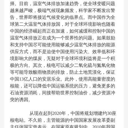
择。目前，温室气体排放加速趋势，使全球变暖问题
越来越严峻，极端气候现象频发，科学家不断发出警
告，世界即将接近气候变化的临界点。而中国作为全
球第二大温室气体排放国，对于全球环境影响也随着
中国的经济崛起而正在加速，如何减缓和控制中国的
温室气体排放正在成为一个世界性的问题。如果鼓励
和支持中国尽可能使用能够减少温室气体排放的能源
供应方式，而不是迫使中国使用污染大、效率低和环
境影响大的煤炭，无疑对于全球环境利益将是一个积
极的方向。其次，核电可以减少二氧化硫与氮氧化物
等可能导致酸雨物质的排放，防止土地荒漠化，保证
中国13亿人口的安居乐业。此外，使用高能量密度的
核能，还可以降低中国运输系统的压力，避免更多的
石油资源消耗，间接帮助世界控制油价，减少资源冲
突的诱因。
从现在起到2020年，中国将规划增建约30座
核电站。不久前，主管能源的中国国家发展改革委副
主任张国宝曾表示，在国家原有规划中，2010年我国