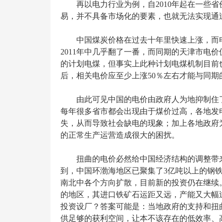
再以电力行业为例，自2010年起在一些
易，并不具备市场化的要素，也就无法实现通
中国煤炭价格在过去十年里快速上涨，而电
2011年中几乎翻了一番，而同期的天津市电
的计划电煤，但事实上此种计划电煤机制目前
后，相关电价应至少上涨50％左右才能与同期
由此可见中国的电价由政府人为地抑制住
每年很多省市都会出现由于煤价过高，各地发
失，从而导致社会缺电的现象；加上各地政府
的正常生产运营造成很大的困扰。
扭曲的电价必然给中国经济结构的调整带来
到，中国环渤海地区已聚集了3亿吨以上的钢铁
南北中各个方向扩散，目前新的投资仍在继续
的地区，其进口铁矿石运距又远，产能又大幅
投资设厂？答案可能是：当地政府的支持和扭
供足够的获利空间，让本不该存在的低效率、