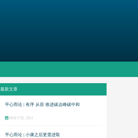
最新文章
平心而论 | 有序 从容 推进碳达峰碳中和
08月17日, 2021
平心而论 | 小康之后更需进取