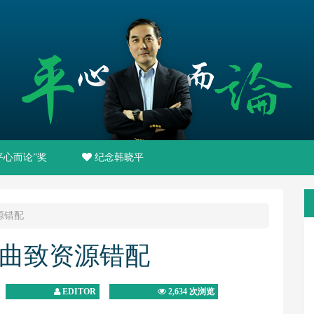
平心而论”奖
纪念韩晓平
源错配
曲致资源错配
EDITOR
2,634 次浏览