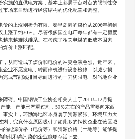
省份实施的直供电方案，基本上都属于点对点的限制性交
过市场来自动进行经济结构的优化配置和调整。
价的上涨则极为有限。秦皇岛港的煤价从2006年初到
价仅上涨了约30％。尽管很多国企电厂每年都有一定额度
也越来越难以维系。在考虑了相关电煤的低成本因素
的煤价上涨匹配。
了，从而造成了煤价和电价的冲突愈演愈烈。近年来，
电企业不愿发电，转而停机进行设备检修，以减少损
为完成节能减排目标而进行的一刀切限电，对当地企业
障碍。中国钢铁工业协会相关人士于2011年12月提
产能，产能已严重过剩，50％左右的产品需要向东西
。事实上，环渤海地区本身属于资源紧张、环境压力大
过剩，究竟什么原因吸引了如此多的钢铁企业在该区域
曲的能源价格（电价等）和资源价格（土地等）能够提
高能耗和高污染的企业能够存活下去。